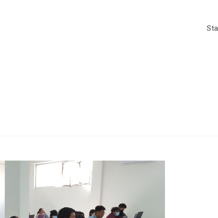
St
rwijs en educatie