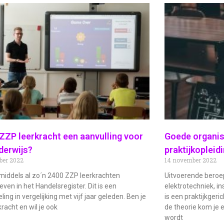
 ZZP leerkracht een aanvulling voor
Goede organis
derwijs?
praktijkopleid
ber 2022
14 november 2022
inmiddels al zo´n 2400 ZZP leerkrachten
Uitvoerende beroe
even in het Handelsregister. Dit is een
elektrotechniek, i
ing in vergelijking met vijf jaar geleden. Ben je
is een praktijkgeri
racht en wil je ook
de theorie kom je e
wordt