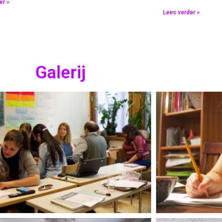
er »
Lees verder »
Galerij