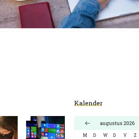
rwijs en educatie
Kalender
augustus 2026
M
D
W
D
V
Z