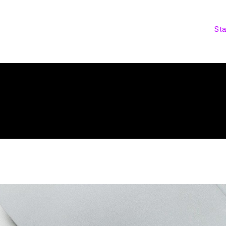
St
rwijs en educatie