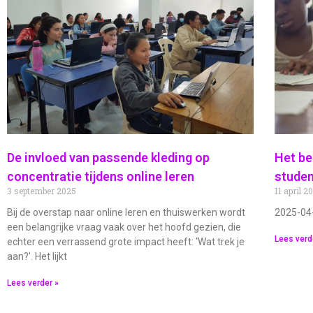
Wanneer je van plan bent
- waar mogelijk - vo
De invloed van passende kleding op
Het be
concentratie tijdens online leren
studen
3 september 2025
11 april 2
Bij de overstap naar online leren en thuiswerken wordt
2025-04
een belangrijke vraag vaak over het hoofd gezien, die
Lees verd
echter een verrassend grote impact heeft: ‘Wat trek je
aan?’. Het lijkt
Lees verder »