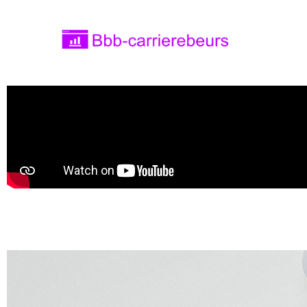
Bbb-carrierebeurs.nl
bbb-carrierebeurs.nl – Leer meer over onde