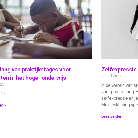
 een thuisstudie te gaan volgen is het verstandig o
orbereidingen te treffen zodat de kans op slagen...
Klik hier
lang van praktijkstages voor
Zelfexpressie 
23 juli 2023
ten in het hoger onderwijs
025
In de wereld van st
van groot belang. E
-11
zelfexpressie en je
Meisjeskleding spe
er »
Lees verder »