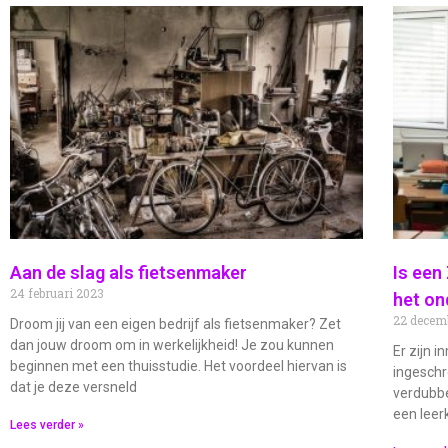
Aan de slag als fietsenmaker
Is een
24 februari 2023
het on
22 decem
Droom jij van een eigen bedrijf als fietsenmaker? Zet
dan jouw droom om in werkelijkheid! Je zou kunnen
Er zijn 
beginnen met een thuisstudie. Het voordeel hiervan is
ingeschr
dat je deze versneld
verdubbel
een leerk
Lees verder »