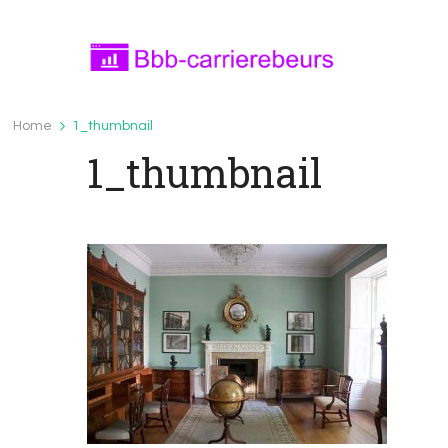
Bbb-carrierebeurs.nl
bbb-carrierebeurs.nl – Leer meer over onde
Home
1_thumbnail
1_thumbnail