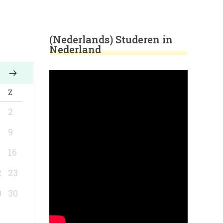
(Nederlands) Studeren in
Nederland
Z
2
9
5
16
2
23
9
30