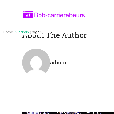
Bbb-carrierebeurs.nl
bbb-carrierebeurs.nl – Leer meer over onde
About The Author
Home
admin
(Page 2)
admin