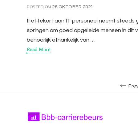
26 OKTOBER 2021
POSTED ON
Het tekort aan IT personeel neemt steeds g
springen om goed opgeleide mensen in dit 
behoorlijk afhankelijk van …
Read More
Pre
Bbb-carrierebeurs.nl
bbb-carrierebeurs.nl – Leer meer over onde