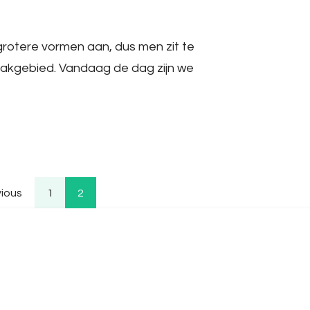
rotere vormen aan, dus men zit te
vakgebied. Vandaag de dag zijn we
Berichten
Page
Page
vious
1
2
paginering
rwijs en educatie