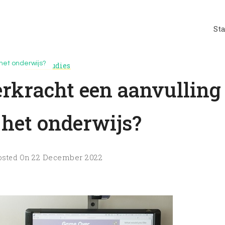
St
rwijs en educatie
 het onderwijs?
Thuisstudies
erkracht een aanvulling
 het onderwijs?
22 December 2022
osted On