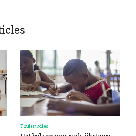
icles
Thuisstudies
Het belang van praktijkstages