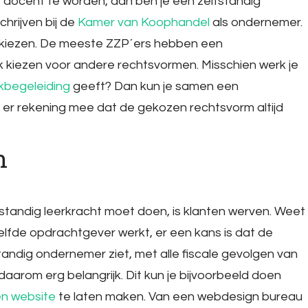
e docent te worden, dan ben je een zelfstandig
hrijven bij de
Kamer van Koophandel
als ondernemer.
m kiezen. De meeste ZZP´ers hebben een
 kiezen voor andere rechtsvormen. Misschien werk je
kbegeleiding
geeft? Dan kun je samen een
er rekening mee dat de gekozen rechtsvorm altijd
n
lfstandig leerkracht moet doen, is klanten werven. Weet
zelfde opdrachtgever werkt, er een kans is dat de
fstandig ondernemer ziet, met alle fiscale gevolgen van
 daarom erg belangrijk. Dit kun je bijvoorbeeld doen
n website
te laten maken. Van een webdesign bureau