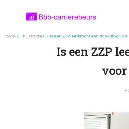
Bbb-carrierebeurs.nl
bbb-carrierebeurs.nl – Leer meer over onde
Home
Thuisstudies
Is een ZZP leerkracht een aanvulling voor
Is een ZZP le
voor
P