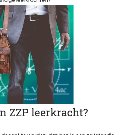
andige leerkrachten?
en ZZP leerkracht?